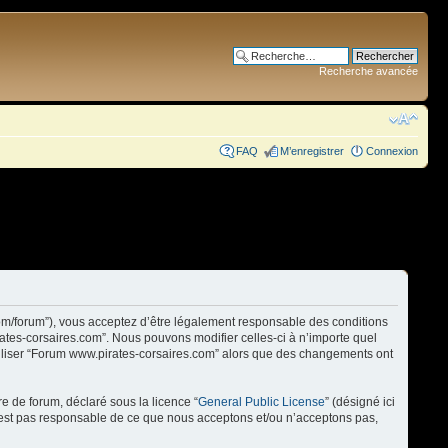
Recherche avancée
FAQ
M’enregistrer
Connexion
com/forum”), vous acceptez d’être légalement responsable des conditions
rates-corsaires.com”. Nous pouvons modifier celles-ci à n’importe quel
utiliser “Forum www.pirates-corsaires.com” alors que des changements ont
re de forum, déclaré sous la licence “
General Public License
” (désigné ici
n’est pas responsable de ce que nous acceptons et/ou n’acceptons pas,