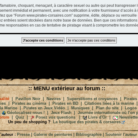
ffamatoire, choquant, menaçant, à caractère sexuel ou autre qui peut transgresser 
ssement immédiat et permanent, avec une notification à votre fournisseur d’accès à 
tez que “Forum www.pirates-corsaires.com” supprime, édite, déplace ou verrouille 
vez entrées soient stockées dans notre base de données. Bien que ces informations 
me responsables en cas de tentative de piratage visant à compromettre les donnée
:: MENU extérieur au forum ::
alité
|
Pavillon Noir
|
Navires
|
Superstitions et croyances
|
Pirates
ies
|
Pirates au cinéma
|
Pirates en BD
|
Citations liées à la marine
la Marine
|
Pirates en Jeux Vidéo
|
Musiques
|
Plan du site
|
Logos
Géolocalisez-vous !
|
Jeux Flash
|
Journée internationale où l'on p
orum
|
Quiz
|
Posez vos questions
|
Livre d'Or
|
Newslette
Un peu de shopping ?
La boutique des pirates & corsaires
'auteur :
Presse
|
Galerie de peintures
|
Bibliographie
|
Soutenir l'auteur