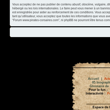
Vous acceptez de ne pas publier de contenu abusif, obscène, vulgaire, di
hébergé ou les lois internationales. Le faire peut vous mener à un banni
est enregistrée pour aider au renforcement de ces conditions. Vous accep
tant qu’utilisateur, vous acceptez que toutes les informations que vous a
“Forum www.pirates-corsaires.com”, ni phpBB ne pourront être tenus com
Accueil
|
Actu
85 biograph
Glossaire de 
Pour le fun :
Interactivité :
F
Espace de l