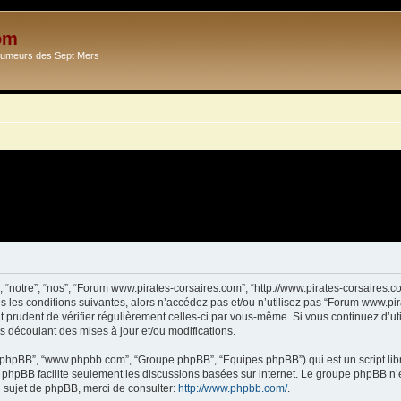
om
Ecumeurs des Sept Mers
 “notre”, “nos”, “Forum www.pirates-corsaires.com”, “http://www.pirates-corsaires.
s les conditions suivantes, alors n’accédez pas et/ou n’utilisez pas “Forum www.pi
it prudent de vérifier régulièrement celles-ci par vous-même. Si vous continuez d’
s découlant des mises à jour et/ou modifications.
ciel phpBB”, “www.phpbb.com”, “Groupe phpBB”, “Equipes phpBB”) qui est un script lib
el phpBB facilite seulement les discussions basées sur internet. Le groupe phpBB 
sujet de phpBB, merci de consulter:
http://www.phpbb.com/
.