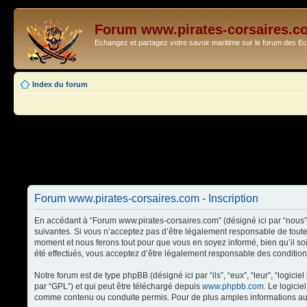
Forum www.pirates-corsaires.c
Echangez et partagez votre savoir maritime sur le forum des 
Index du forum
Forum www.pirates-corsaires.com - Inscription
En accédant à “Forum www.pirates-corsaires.com” (désigné ici par “nous”,
suivantes. Si vous n’acceptez pas d’être légalement responsable de toute
moment et nous ferons tout pour que vous en soyez informé, bien qu’il so
été effectués, vous acceptez d’être légalement responsable des condition
Notre forum est de type phpBB (désigné ici par “ils”, “eux”, “leur”, “logi
par “GPL”) et qui peut être téléchargé depuis
www.phpbb.com
. Le logici
comme contenu ou conduite permis. Pour de plus amples informations au 