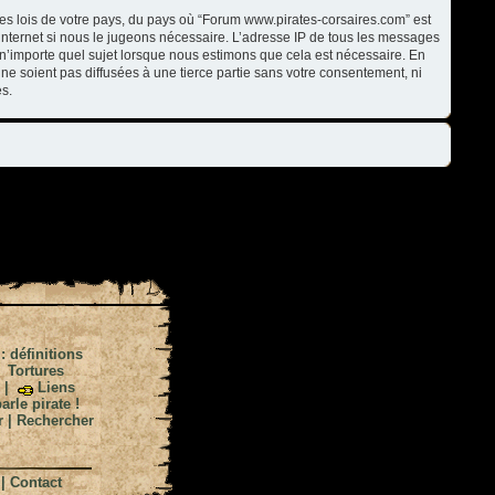
les lois de votre pays, du pays où “Forum www.pirates-corsaires.com” est
internet si nous le jugeons nécessaire. L’adresse IP de tous les messages
n’importe quel sujet lorsque nous estimons que cela est nécessaire. En
ne soient pas diffusées à une tierce partie sans votre consentement, ni
s.
 : définitions
|
Tortures
|
Liens
arle pirate !
r
|
Rechercher
|
Contact