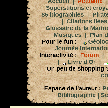
Accueil
|
Actualité
Superstitions et croy
85 biographies
|
Pirat
|
Citations liées
Glossaire de la Marin
Musiques
|
Plan d
Pour le fun :
Géoloc
Journée internation
Interactivité :
Forum
|
|
Livre d'Or
|
Un peu de shopping 
co
Espace de l'auteur :
P
Bibliographie
|
So