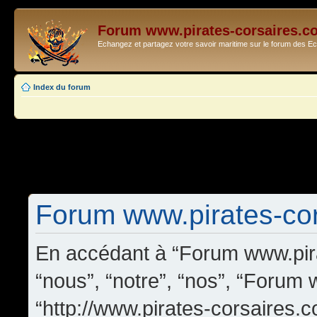
Forum www.pirates-corsaires.c
Echangez et partagez votre savoir maritime sur le forum des 
Index du forum
Forum www.pirates-cors
En accédant à “Forum www.pira
“nous”, “notre”, “nos”, “Forum
“http://www.pirates-corsaires.