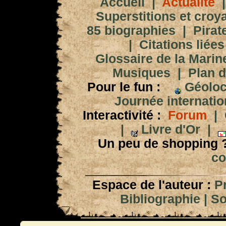
Accueil
|
Actualité
Superstitions et croy
85 biographies
|
Pirat
|
Citations liées
Glossaire de la Marin
Musiques
|
Plan d
Pour le fun :
Géoloc
Journée internation
Interactivité :
Forum
|
|
Livre d'Or
|
Un peu de shopping 
co
Espace de l'auteur :
P
Bibliographie
|
So