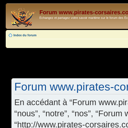
Forum www.pirates-corsaires.c
Echangez et partagez votre savoir maritime sur le forum des 
Index du forum
Forum www.pirates-cors
En accédant à “Forum www.pira
“nous”, “notre”, “nos”, “Forum
“http://www.pirates-corsaires.