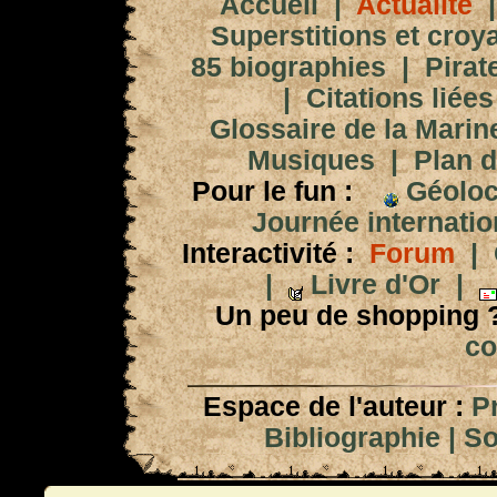
Accueil
|
Actualité
Superstitions et croy
85 biographies
|
Pirat
|
Citations liées
Glossaire de la Marin
Musiques
|
Plan d
Pour le fun :
Géoloc
Journée internation
Interactivité :
Forum
|
|
Livre d'Or
|
Un peu de shopping 
co
Espace de l'auteur :
P
Bibliographie
|
So