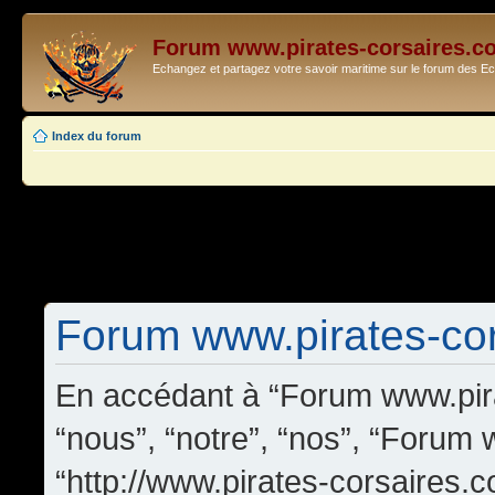
Forum www.pirates-corsaires.c
Echangez et partagez votre savoir maritime sur le forum des 
Index du forum
Forum www.pirates-cors
En accédant à “Forum www.pira
“nous”, “notre”, “nos”, “Forum
“http://www.pirates-corsaires.