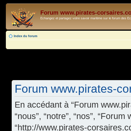
Forum www.pirates-corsaires.c
Echangez et partagez votre savoir maritime sur le forum des 
Index du forum
Forum www.pirates-cors
En accédant à “Forum www.pira
“nous”, “notre”, “nos”, “Forum
“http://www.pirates-corsaires.