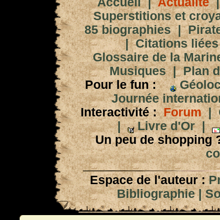
Accueil
|
Actualité
Superstitions et croy
85 biographies
|
Pirat
|
Citations liées
Glossaire de la Marin
Musiques
|
Plan d
Pour le fun :
Géoloc
Journée internation
Interactivité :
Forum
|
|
Livre d'Or
|
Un peu de shopping 
co
Espace de l'auteur :
P
Bibliographie
|
So