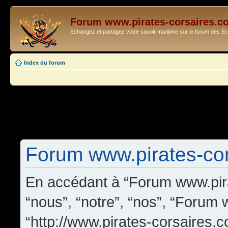
Forum www.pirates-corsaires.c
Echangez et partagez votre savoir maritime sur le forum des 
Index du forum
Forum www.pirates-cors
En accédant à “Forum www.pira
“nous”, “notre”, “nos”, “Forum
“http://www.pirates-corsaires.