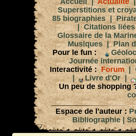
Accueil
|
Actualité
Superstitions et croy
85 biographies
|
Pirat
|
Citations liées
Glossaire de la Marin
Musiques
|
Plan d
Pour le fun :
Géoloc
Journée internation
Interactivité :
Forum
|
|
Livre d'Or
|
Un peu de shopping 
co
Espace de l'auteur :
P
Bibliographie
|
So