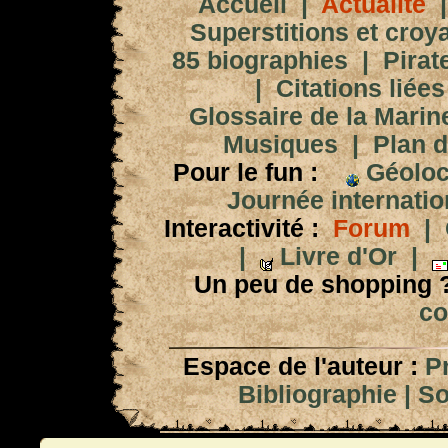
Accueil
|
Actualité
Superstitions et croy
85 biographies
|
Pirat
|
Citations liées
Glossaire de la Marin
Musiques
|
Plan d
Pour le fun :
Géoloc
Journée internation
Interactivité :
Forum
|
|
Livre d'Or
|
Un peu de shopping 
co
Espace de l'auteur :
P
Bibliographie
|
So