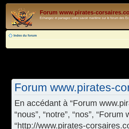
Forum www.pirates-corsaires.c
Echangez et partagez votre savoir maritime sur le forum des 
Index du forum
Forum www.pirates-cors
En accédant à “Forum www.pira
“nous”, “notre”, “nos”, “Forum
“http://www.pirates-corsaires.