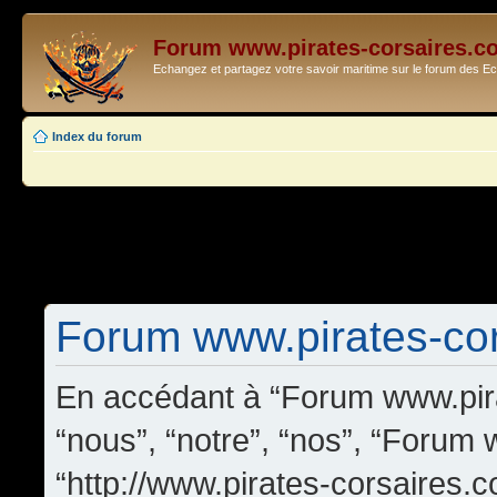
Forum www.pirates-corsaires.c
Echangez et partagez votre savoir maritime sur le forum des 
Index du forum
Forum www.pirates-cors
En accédant à “Forum www.pira
“nous”, “notre”, “nos”, “Forum
“http://www.pirates-corsaires.