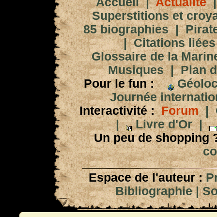
Accueil
|
Actualité
Superstitions et croy
85 biographies
|
Pirat
|
Citations liées
Glossaire de la Marin
Musiques
|
Plan d
Pour le fun :
Géoloc
Journée internation
Interactivité :
Forum
|
|
Livre d'Or
|
Un peu de shopping 
co
Espace de l'auteur :
P
Bibliographie
|
So