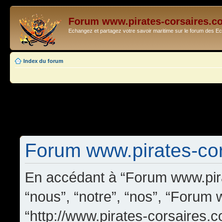
Forum www.pirates-corsaires.c
Echangez et partagez votre savoir maritime sur le forum des 
Index du forum
Forum www.pirates-cors
En accédant à “Forum www.pira
“nous”, “notre”, “nos”, “Forum
“http://www.pirates-corsaires.