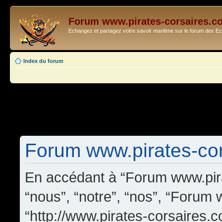
Forum www.pirates-corsaires.c
Echangez et partagez votre savoir maritime sur le forum des 
Index du forum
Forum www.pirates-cors
En accédant à “Forum www.pira
“nous”, “notre”, “nos”, “Forum
“http://www.pirates-corsaires.