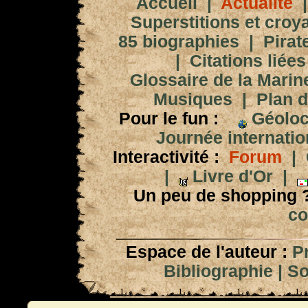
Accueil
|
Actualité
Superstitions et croy
85 biographies
|
Pirat
|
Citations liées
Glossaire de la Marin
Musiques
|
Plan d
Pour le fun :
Géoloc
Journée internation
Interactivité :
Forum
|
|
Livre d'Or
|
Un peu de shopping 
co
Espace de l'auteur :
P
Bibliographie
|
So