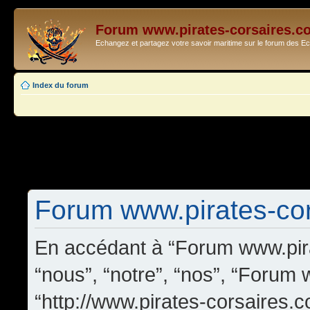
Forum www.pirates-corsaires.c
Echangez et partagez votre savoir maritime sur le forum des 
Index du forum
Forum www.pirates-cors
En accédant à “Forum www.pira
“nous”, “notre”, “nos”, “Forum
“http://www.pirates-corsaires.