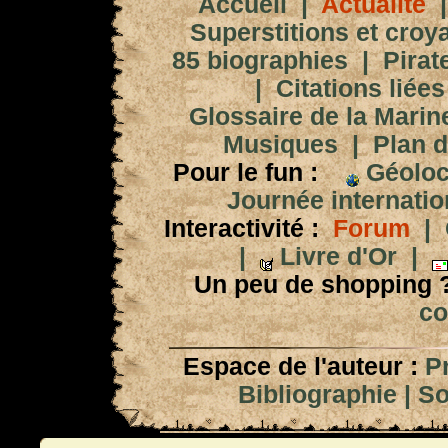
Accueil
|
Actualité
Superstitions et croy
85 biographies
|
Pirat
|
Citations liées
Glossaire de la Marin
Musiques
|
Plan d
Pour le fun :
Géoloc
Journée internation
Interactivité :
Forum
|
|
Livre d'Or
|
Un peu de shopping 
co
Espace de l'auteur :
P
Bibliographie
|
So