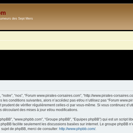
om
Ecumeurs des Sept Mers
 “notre”, “nos”, “Forum www.pirates-corsaires.com”, “http://www.pirates-corsaires.
s les conditions suivantes, alors n’accédez pas et/ou n’utilisez pas “Forum www.pi
it prudent de vérifier régulièrement celles-ci par vous-même. Si vous continuez d’
s découlant des mises à jour et/ou modifications.
ciel phpBB”, “www.phpbb.com”, “Groupe phpBB”, “Equipes phpBB”) qui est un script lib
el phpBB facilite seulement les discussions basées sur internet. Le groupe phpBB 
sujet de phpBB, merci de consulter:
http://www.phpbb.com/
.