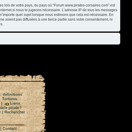
les lois de votre pays, du pays où “Forum www.pirates-corsaires.com” est
internet si nous le jugeons nécessaire. L’adresse IP de tous les messages
n’importe quel sujet lorsque nous estimons que cela est nécessaire. En
ne soient pas diffusées à une tierce partie sans votre consentement, ni
s.
 : définitions
|
Tortures
|
Liens
arle pirate !
r
|
Rechercher
|
Contact