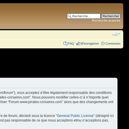
Recherche avancée
FAQ
M’enregistrer
Connexion
com/forum”), vous acceptez d’être légalement responsable des conditions
rates-corsaires.com”. Nous pouvons modifier celles-ci à n’importe quel
utiliser “Forum www.pirates-corsaires.com” alors que des changements ont
re de forum, déclaré sous la licence “
General Public License
” (désigné ici
n’est pas responsable de ce que nous acceptons et/ou n’acceptons pas,