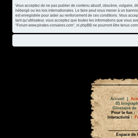
Vous acceptez de ne pas publier de contenu abusif, obscène, vulgaire, di
hébergé ou les lois internationales. Le faire peut vous mener à un banni
est enregistrée pour aider au renforcement de ces conditions. Vous accep
tant qu’utilisateur, vous acceptez que toutes les informations que vous a
“Forum www.pirates-corsaires.com”, ni phpBB ne pourront être tenus com
Accueil
|
Actu
85 biograph
Glossaire de 
Pour le fun :
Interactivité :
F
Espace de l