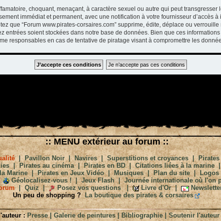
ffamatoire, choquant, menaçant, à caractère sexuel ou autre qui peut transgresser 
ssement immédiat et permanent, avec une notification à votre fournisseur d’accès à 
tez que “Forum www.pirates-corsaires.com” supprime, édite, déplace ou verrouille 
vez entrées soient stockées dans notre base de données. Bien que ces informations 
me responsables en cas de tentative de piratage visant à compromettre les donnée
:: MENU extérieur au forum ::
alité
|
Pavillon Noir
|
Navires
|
Superstitions et croyances
|
Pirates
ies
|
Pirates au cinéma
|
Pirates en BD
|
Citations liées à la marine
la Marine
|
Pirates en Jeux Vidéo
|
Musiques
|
Plan du site
|
Logos
Géolocalisez-vous !
|
Jeux Flash
|
Journée internationale où l'on p
orum
|
Quiz
|
Posez vos questions
|
Livre d'Or
|
Newslette
Un peu de shopping ?
La boutique des pirates & corsaires
'auteur :
Presse
|
Galerie de peintures
|
Bibliographie
|
Soutenir l'auteur