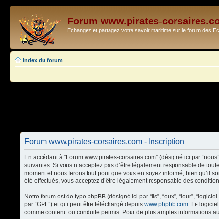
Forum www.pirates-corsaires.c
Echangez et partagez votre savoir maritime sur le forum des 
Index du forum
Forum www.pirates-corsaires.com - Inscription
En accédant à “Forum www.pirates-corsaires.com” (désigné ici par “nous”,
suivantes. Si vous n’acceptez pas d’être légalement responsable de toute
moment et nous ferons tout pour que vous en soyez informé, bien qu’il so
été effectués, vous acceptez d’être légalement responsable des condition
Notre forum est de type phpBB (désigné ici par “ils”, “eux”, “leur”, “logi
par “GPL”) et qui peut être téléchargé depuis
www.phpbb.com
. Le logici
comme contenu ou conduite permis. Pour de plus amples informations au 