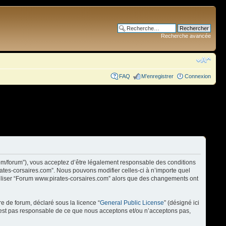
Recherche avancée
FAQ
M’enregistrer
Connexion
com/forum”), vous acceptez d’être légalement responsable des conditions
rates-corsaires.com”. Nous pouvons modifier celles-ci à n’importe quel
utiliser “Forum www.pirates-corsaires.com” alors que des changements ont
re de forum, déclaré sous la licence “
General Public License
” (désigné ici
n’est pas responsable de ce que nous acceptons et/ou n’acceptons pas,