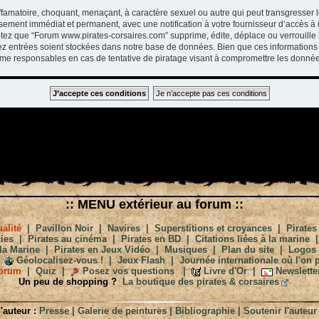
ffamatoire, choquant, menaçant, à caractère sexuel ou autre qui peut transgresser 
ssement immédiat et permanent, avec une notification à votre fournisseur d’accès à 
tez que “Forum www.pirates-corsaires.com” supprime, édite, déplace ou verrouille 
vez entrées soient stockées dans notre base de données. Bien que ces informations 
me responsables en cas de tentative de piratage visant à compromettre les donnée
:: MENU extérieur au forum ::
alité
|
Pavillon Noir
|
Navires
|
Superstitions et croyances
|
Pirates
ies
|
Pirates au cinéma
|
Pirates en BD
|
Citations liées à la marine
la Marine
|
Pirates en Jeux Vidéo
|
Musiques
|
Plan du site
|
Logos
Géolocalisez-vous !
|
Jeux Flash
|
Journée internationale où l'on p
orum
|
Quiz
|
Posez vos questions
|
Livre d'Or
|
Newslette
Un peu de shopping ?
La boutique des pirates & corsaires
'auteur :
Presse
|
Galerie de peintures
|
Bibliographie
|
Soutenir l'auteur