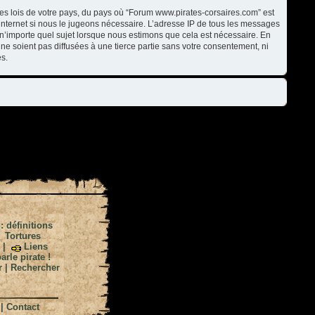
les lois de votre pays, du pays où “Forum www.pirates-corsaires.com” est
internet si nous le jugeons nécessaire. L’adresse IP de tous les messages
n’importe quel sujet lorsque nous estimons que cela est nécessaire. En
ne soient pas diffusées à une tierce partie sans votre consentement, ni
s.
 : définitions
|
Tortures
|
Liens
arle pirate !
r
|
Rechercher
|
Contact