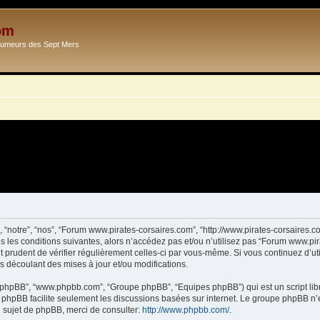
om
Ecumeurs des Sept Mers
 “notre”, “nos”, “Forum www.pirates-corsaires.com”, “http://www.pirates-corsaires.
s les conditions suivantes, alors n’accédez pas et/ou n’utilisez pas “Forum www.pi
it prudent de vérifier régulièrement celles-ci par vous-même. Si vous continuez d’
s découlant des mises à jour et/ou modifications.
ciel phpBB”, “www.phpbb.com”, “Groupe phpBB”, “Equipes phpBB”) qui est un script lib
el phpBB facilite seulement les discussions basées sur internet. Le groupe phpBB 
sujet de phpBB, merci de consulter:
http://www.phpbb.com/
.