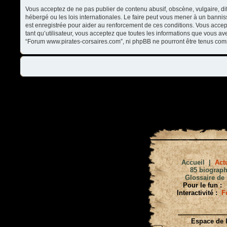
Vous acceptez de ne pas publier de contenu abusif, obscène, vulgaire, di
hébergé ou les lois internationales. Le faire peut vous mener à un banni
est enregistrée pour aider au renforcement de ces conditions. Vous accep
tant qu’utilisateur, vous acceptez que toutes les informations que vous a
“Forum www.pirates-corsaires.com”, ni phpBB ne pourront être tenus com
Accueil
|
Actu
85 biograph
Glossaire de 
Pour le fun :
Interactivité :
F
Espace de l