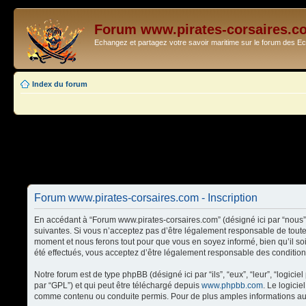
Forum www.pirates-corsaires.c
Echangez et partagez votre savoir maritime sur le forum des 
Index du forum
Forum www.pirates-corsaires.com - Inscription
En accédant à “Forum www.pirates-corsaires.com” (désigné ici par “nous”,
suivantes. Si vous n’acceptez pas d’être légalement responsable de toute
moment et nous ferons tout pour que vous en soyez informé, bien qu’il so
été effectués, vous acceptez d’être légalement responsable des condition
Notre forum est de type phpBB (désigné ici par “ils”, “eux”, “leur”, “logi
par “GPL”) et qui peut être téléchargé depuis
www.phpbb.com
. Le logici
comme contenu ou conduite permis. Pour de plus amples informations au 