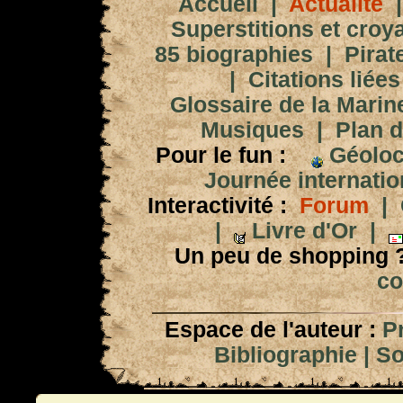
Accueil
|
Actualité
Superstitions et croy
85 biographies
|
Pirat
|
Citations liées
Glossaire de la Marin
Musiques
|
Plan d
Pour le fun :
Géoloc
Journée internation
Interactivité :
Forum
|
|
Livre d'Or
|
Un peu de shopping 
co
Espace de l'auteur :
P
Bibliographie
|
So