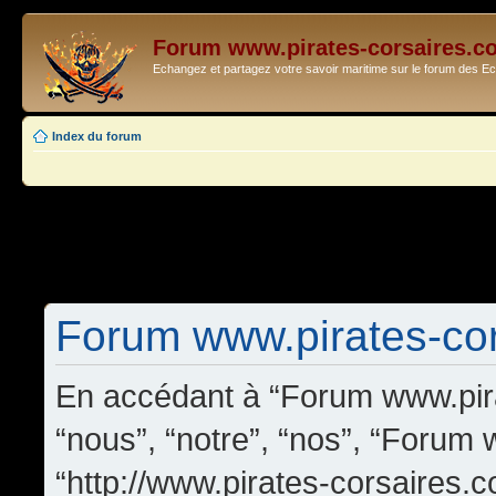
Forum www.pirates-corsaires.c
Echangez et partagez votre savoir maritime sur le forum des 
Index du forum
Forum www.pirates-cors
En accédant à “Forum www.pira
“nous”, “notre”, “nos”, “Forum
“http://www.pirates-corsaires.