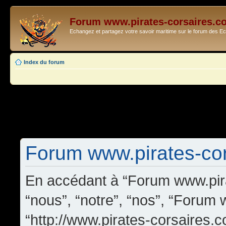
Forum www.pirates-corsaires.c
Echangez et partagez votre savoir maritime sur le forum des 
Index du forum
Forum www.pirates-cors
En accédant à “Forum www.pira
“nous”, “notre”, “nos”, “Forum
“http://www.pirates-corsaires.