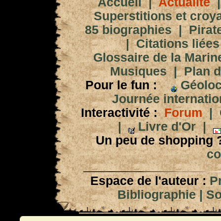
Accueil
|
Actualité
Superstitions et croy
85 biographies
|
Pirat
|
Citations liées
Glossaire de la Marin
Musiques
|
Plan d
Pour le fun :
Géoloc
Journée internation
Interactivité :
Forum
|
|
Livre d'Or
|
Un peu de shopping 
co
Espace de l'auteur :
P
Bibliographie
|
So