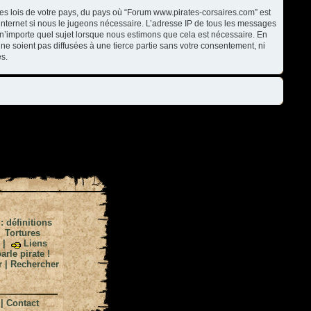
les lois de votre pays, du pays où “Forum www.pirates-corsaires.com” est
internet si nous le jugeons nécessaire. L’adresse IP de tous les messages
n’importe quel sujet lorsque nous estimons que cela est nécessaire. En
ne soient pas diffusées à une tierce partie sans votre consentement, ni
s.
 : définitions
|
Tortures
|
Liens
arle pirate !
r
|
Rechercher
|
Contact