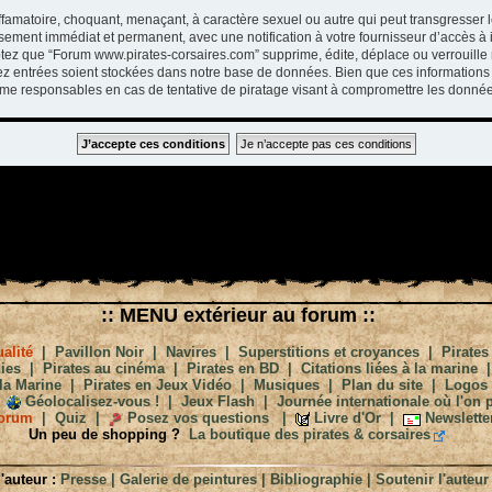
ffamatoire, choquant, menaçant, à caractère sexuel ou autre qui peut transgresser 
ssement immédiat et permanent, avec une notification à votre fournisseur d’accès à 
tez que “Forum www.pirates-corsaires.com” supprime, édite, déplace ou verrouille 
vez entrées soient stockées dans notre base de données. Bien que ces informations 
me responsables en cas de tentative de piratage visant à compromettre les donnée
:: MENU extérieur au forum ::
alité
|
Pavillon Noir
|
Navires
|
Superstitions et croyances
|
Pirates
ies
|
Pirates au cinéma
|
Pirates en BD
|
Citations liées à la marine
la Marine
|
Pirates en Jeux Vidéo
|
Musiques
|
Plan du site
|
Logos
Géolocalisez-vous !
|
Jeux Flash
|
Journée internationale où l'on p
orum
|
Quiz
|
Posez vos questions
|
Livre d'Or
|
Newslette
Un peu de shopping ?
La boutique des pirates & corsaires
'auteur :
Presse
|
Galerie de peintures
|
Bibliographie
|
Soutenir l'auteur