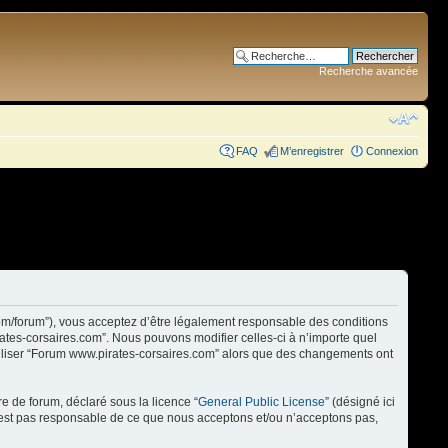
Recherche avancée
FAQ
M’enregistrer
Connexion
com/forum”), vous acceptez d’être légalement responsable des conditions
rates-corsaires.com”. Nous pouvons modifier celles-ci à n’importe quel
utiliser “Forum www.pirates-corsaires.com” alors que des changements ont
re de forum, déclaré sous la licence “
General Public License
” (désigné ici
n’est pas responsable de ce que nous acceptons et/ou n’acceptons pas,