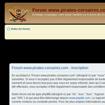
Forum www.pirates-corsaires.c
Echangez et partagez votre savoir maritime sur le forum des 
Index du forum
Forum www.pirates-corsaires.com - Inscription
En accédant à “Forum www.pirates-corsaires.com” (désigné ici par “nous”,
suivantes. Si vous n’acceptez pas d’être légalement responsable de toute
moment et nous ferons tout pour que vous en soyez informé, bien qu’il so
été effectués, vous acceptez d’être légalement responsable des condition
Notre forum est de type phpBB (désigné ici par “ils”, “eux”, “leur”, “logi
par “GPL”) et qui peut être téléchargé depuis
www.phpbb.com
. Le logici
comme contenu ou conduite permis. Pour de plus amples informations au 