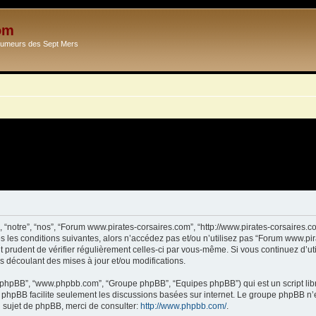
om
Ecumeurs des Sept Mers
 “notre”, “nos”, “Forum www.pirates-corsaires.com”, “http://www.pirates-corsaires.
s les conditions suivantes, alors n’accédez pas et/ou n’utilisez pas “Forum www.pi
it prudent de vérifier régulièrement celles-ci par vous-même. Si vous continuez d’
s découlant des mises à jour et/ou modifications.
ciel phpBB”, “www.phpbb.com”, “Groupe phpBB”, “Equipes phpBB”) qui est un script lib
el phpBB facilite seulement les discussions basées sur internet. Le groupe phpBB 
sujet de phpBB, merci de consulter:
http://www.phpbb.com/
.