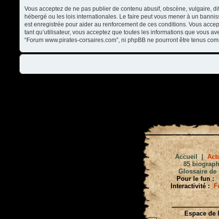
Vous acceptez de ne pas publier de contenu abusif, obscène, vulgaire, di
hébergé ou les lois internationales. Le faire peut vous mener à un banni
est enregistrée pour aider au renforcement de ces conditions. Vous accep
tant qu’utilisateur, vous acceptez que toutes les informations que vous a
“Forum www.pirates-corsaires.com”, ni phpBB ne pourront être tenus com
Accueil
|
Actu
85 biograph
Glossaire de 
Pour le fun :
Interactivité :
F
Espace de l