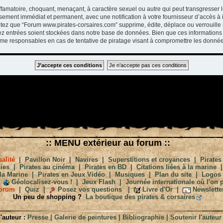
ffamatoire, choquant, menaçant, à caractère sexuel ou autre qui peut transgresser 
ssement immédiat et permanent, avec une notification à votre fournisseur d’accès à 
tez que “Forum www.pirates-corsaires.com” supprime, édite, déplace ou verrouille 
vez entrées soient stockées dans notre base de données. Bien que ces informations 
me responsables en cas de tentative de piratage visant à compromettre les donnée
:: MENU extérieur au forum ::
alité
|
Pavillon Noir
|
Navires
|
Superstitions et croyances
|
Pirates
ies
|
Pirates au cinéma
|
Pirates en BD
|
Citations liées à la marine
la Marine
|
Pirates en Jeux Vidéo
|
Musiques
|
Plan du site
|
Logos
Géolocalisez-vous !
|
Jeux Flash
|
Journée internationale où l'on p
orum
|
Quiz
|
Posez vos questions
|
Livre d'Or
|
Newslette
Un peu de shopping ?
La boutique des pirates & corsaires
'auteur :
Presse
|
Galerie de peintures
|
Bibliographie
|
Soutenir l'auteur