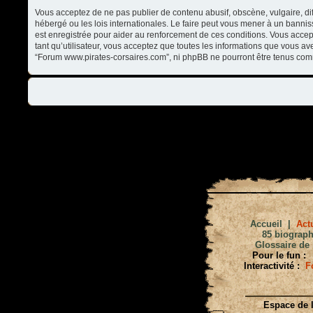
Vous acceptez de ne pas publier de contenu abusif, obscène, vulgaire, di
hébergé ou les lois internationales. Le faire peut vous mener à un banni
est enregistrée pour aider au renforcement de ces conditions. Vous accep
tant qu’utilisateur, vous acceptez que toutes les informations que vous a
“Forum www.pirates-corsaires.com”, ni phpBB ne pourront être tenus com
Accueil
|
Actu
85 biograph
Glossaire de 
Pour le fun :
Interactivité :
F
Espace de l