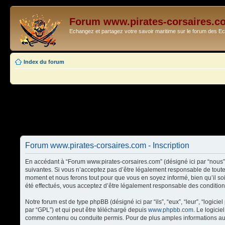
Forum www.pirates-corsaires.c
Echangez et partagez votre savoir maritime sur le forum des 
Index du forum
Forum www.pirates-corsaires.com - Inscription
En accédant à “Forum www.pirates-corsaires.com” (désigné ici par “nous”,
suivantes. Si vous n’acceptez pas d’être légalement responsable de toute
moment et nous ferons tout pour que vous en soyez informé, bien qu’il so
été effectués, vous acceptez d’être légalement responsable des condition
Notre forum est de type phpBB (désigné ici par “ils”, “eux”, “leur”, “logi
par “GPL”) et qui peut être téléchargé depuis
www.phpbb.com
. Le logici
comme contenu ou conduite permis. Pour de plus amples informations au 