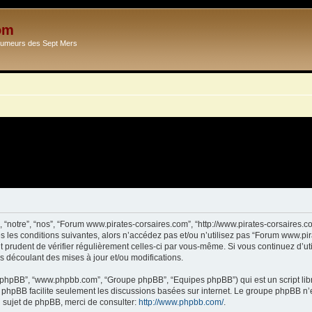
om
Ecumeurs des Sept Mers
 “notre”, “nos”, “Forum www.pirates-corsaires.com”, “http://www.pirates-corsaires.
s les conditions suivantes, alors n’accédez pas et/ou n’utilisez pas “Forum www.pi
it prudent de vérifier régulièrement celles-ci par vous-même. Si vous continuez d’
s découlant des mises à jour et/ou modifications.
ciel phpBB”, “www.phpbb.com”, “Groupe phpBB”, “Equipes phpBB”) qui est un script lib
el phpBB facilite seulement les discussions basées sur internet. Le groupe phpBB 
sujet de phpBB, merci de consulter:
http://www.phpbb.com/
.