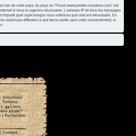
les lois de votre pays, du pays où “Forum www.pirates-corsaires.com” est
internet si nous le jugeons nécessaire. L’adresse IP de tous les messages
n’importe quel sujet lorsque nous estimons que cela est nécessaire. En
ne soient pas diffusées à une tierce partie sans votre consentement, ni
s.
 : définitions
|
Tortures
|
Liens
arle pirate !
r
|
Rechercher
|
Contact