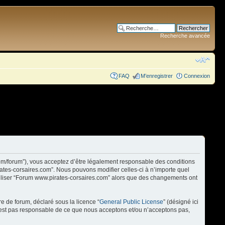
Recherche avancée
FAQ
M’enregistrer
Connexion
com/forum”), vous acceptez d’être légalement responsable des conditions
rates-corsaires.com”. Nous pouvons modifier celles-ci à n’importe quel
utiliser “Forum www.pirates-corsaires.com” alors que des changements ont
re de forum, déclaré sous la licence “
General Public License
” (désigné ici
n’est pas responsable de ce que nous acceptons et/ou n’acceptons pas,