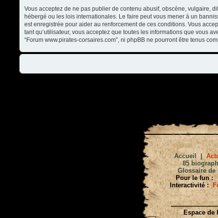
Vous acceptez de ne pas publier de contenu abusif, obscène, vulgaire, di
hébergé ou les lois internationales. Le faire peut vous mener à un banni
est enregistrée pour aider au renforcement de ces conditions. Vous accep
tant qu’utilisateur, vous acceptez que toutes les informations que vous a
“Forum www.pirates-corsaires.com”, ni phpBB ne pourront être tenus com
Accueil
|
Actu
85 biograph
Glossaire de 
Pour le fun :
Interactivité :
F
Espace de l