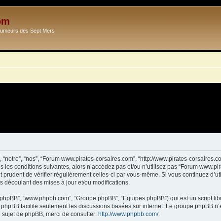
om
Ecumeurs des Sept Mers
 “notre”, “nos”, “Forum www.pirates-corsaires.com”, “http://www.pirates-corsaires.
s les conditions suivantes, alors n’accédez pas et/ou n’utilisez pas “Forum www.pi
it prudent de vérifier régulièrement celles-ci par vous-même. Si vous continuez d’
s découlant des mises à jour et/ou modifications.
ciel phpBB”, “www.phpbb.com”, “Groupe phpBB”, “Equipes phpBB”) qui est un script lib
el phpBB facilite seulement les discussions basées sur internet. Le groupe phpBB 
sujet de phpBB, merci de consulter:
http://www.phpbb.com/
.