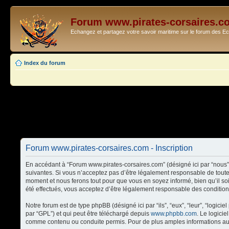
Forum www.pirates-corsaires.c
Echangez et partagez votre savoir maritime sur le forum des 
Index du forum
Forum www.pirates-corsaires.com - Inscription
En accédant à “Forum www.pirates-corsaires.com” (désigné ici par “nous”,
suivantes. Si vous n’acceptez pas d’être légalement responsable de toute
moment et nous ferons tout pour que vous en soyez informé, bien qu’il so
été effectués, vous acceptez d’être légalement responsable des condition
Notre forum est de type phpBB (désigné ici par “ils”, “eux”, “leur”, “logi
par “GPL”) et qui peut être téléchargé depuis
www.phpbb.com
. Le logici
comme contenu ou conduite permis. Pour de plus amples informations au 