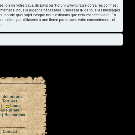
les lois de votre pays, du pays où “Forum www.pirates-corsaires.com” est
internet si nous le jugeons nécessaire. L’adresse IP de tous les messages
n’importe quel sujet lorsque nous estimons que cela est nécessaire. En
ne soient pas diffusées à une tierce partie sans votre consentement, ni
s.
 : définitions
|
Tortures
|
Liens
arle pirate !
r
|
Rechercher
|
Contact