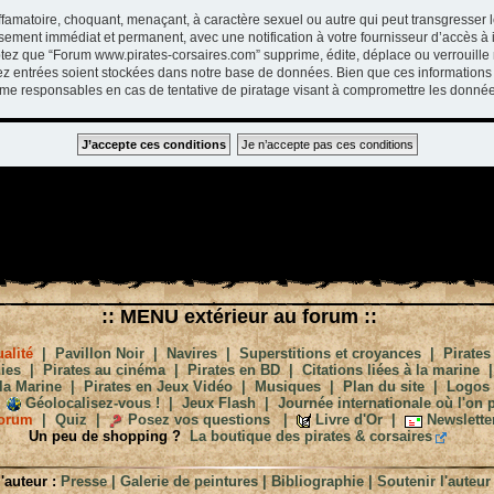
ffamatoire, choquant, menaçant, à caractère sexuel ou autre qui peut transgresser 
ssement immédiat et permanent, avec une notification à votre fournisseur d’accès à 
tez que “Forum www.pirates-corsaires.com” supprime, édite, déplace ou verrouille 
vez entrées soient stockées dans notre base de données. Bien que ces informations 
me responsables en cas de tentative de piratage visant à compromettre les donnée
:: MENU extérieur au forum ::
alité
|
Pavillon Noir
|
Navires
|
Superstitions et croyances
|
Pirates
ies
|
Pirates au cinéma
|
Pirates en BD
|
Citations liées à la marine
la Marine
|
Pirates en Jeux Vidéo
|
Musiques
|
Plan du site
|
Logos
Géolocalisez-vous !
|
Jeux Flash
|
Journée internationale où l'on p
orum
|
Quiz
|
Posez vos questions
|
Livre d'Or
|
Newslette
Un peu de shopping ?
La boutique des pirates & corsaires
'auteur :
Presse
|
Galerie de peintures
|
Bibliographie
|
Soutenir l'auteur