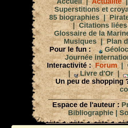
Accueil
|
Actualité
Superstitions et croy
85 biographies
|
Pirat
|
Citations liées
Glossaire de la Marin
Musiques
|
Plan d
Pour le fun :
Géoloc
Journée internation
Interactivité :
Forum
|
|
Livre d'Or
|
Un peu de shopping 
co
Espace de l'auteur :
P
Bibliographie
|
So