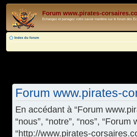
Forum www.pirates-corsaires.c
Echangez et partagez votre savoir maritime sur le forum des 
Index du forum
Forum www.pirates-cors
En accédant à “Forum www.pira
“nous”, “notre”, “nos”, “Forum
“http://www.pirates-corsaires.