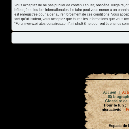
Vous acceptez de ne pas publier de contenu abusif, obscène, vulgaire, di
hébergé ou les lois internationales. Le faire peut vous mener à un banni
est enregistrée pour aider au renforcement de ces conditions. Vous accep
tant qu’utilisateur, vous acceptez que toutes les informations que vous a
“Forum www.pirates-corsaires.com”, ni phpBB ne pourront être tenus com
Accueil
|
Actu
85 biograph
Glossaire de 
Pour le fun :
Interactivité :
F
Espace de l