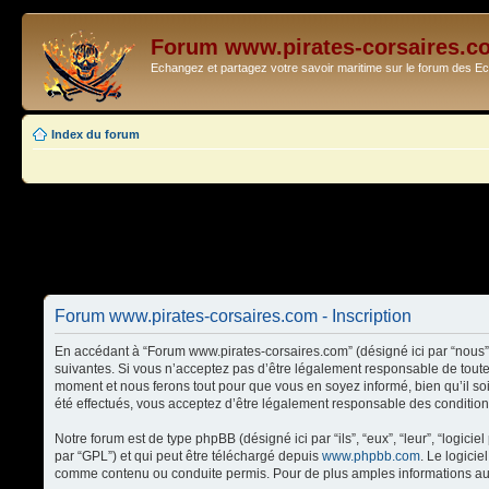
Forum www.pirates-corsaires.c
Echangez et partagez votre savoir maritime sur le forum des 
Index du forum
Forum www.pirates-corsaires.com - Inscription
En accédant à “Forum www.pirates-corsaires.com” (désigné ici par “nous”,
suivantes. Si vous n’acceptez pas d’être légalement responsable de toute
moment et nous ferons tout pour que vous en soyez informé, bien qu’il so
été effectués, vous acceptez d’être légalement responsable des condition
Notre forum est de type phpBB (désigné ici par “ils”, “eux”, “leur”, “logi
par “GPL”) et qui peut être téléchargé depuis
www.phpbb.com
. Le logici
comme contenu ou conduite permis. Pour de plus amples informations au 