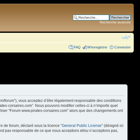
Recherche avancée
FAQ
M’enregistrer
Connexion
com/forum”), vous acceptez d’être légalement responsable des conditions
rates-corsaires.com”. Nous pouvons modifier celles-ci à n’importe quel
utiliser “Forum www.pirates-corsaires.com” alors que des changements ont
re de forum, déclaré sous la licence “
General Public License
” (désigné ici
n’est pas responsable de ce que nous acceptons et/ou n’acceptons pas,