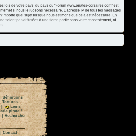
les lois de votre pays, du pays où “Forum www.pirates-corsaires.com” est
internet si nous le jugeons nécessaire. L’adresse IP de tous les messages
n’importe quel sujet lorsque nous estimons que cela est nécessaire. En
ne soient pas diffusées à une tierce partie sans votre consentement, ni
s.
 : définitions
|
Tortures
|
Liens
arle pirate !
r
|
Rechercher
|
Contact