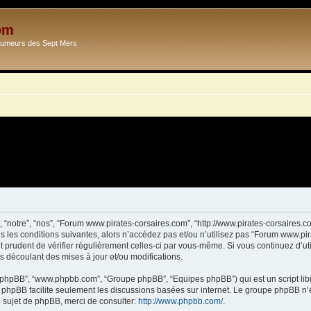
om
Ecumeurs des Sept Mers
 “notre”, “nos”, “Forum www.pirates-corsaires.com”, “http://www.pirates-corsaires.
s les conditions suivantes, alors n’accédez pas et/ou n’utilisez pas “Forum www.pi
it prudent de vérifier régulièrement celles-ci par vous-même. Si vous continuez d’
s découlant des mises à jour et/ou modifications.
ciel phpBB”, “www.phpbb.com”, “Groupe phpBB”, “Equipes phpBB”) qui est un script lib
el phpBB facilite seulement les discussions basées sur internet. Le groupe phpBB 
sujet de phpBB, merci de consulter:
http://www.phpbb.com/
.