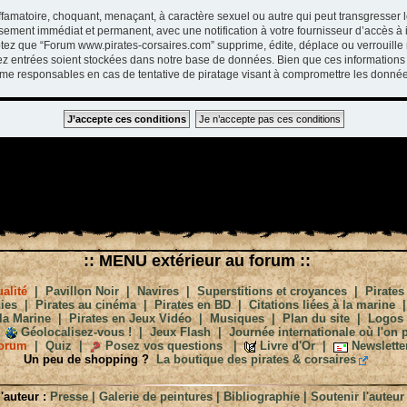
ffamatoire, choquant, menaçant, à caractère sexuel ou autre qui peut transgresser 
ssement immédiat et permanent, avec une notification à votre fournisseur d’accès à 
tez que “Forum www.pirates-corsaires.com” supprime, édite, déplace ou verrouille 
vez entrées soient stockées dans notre base de données. Bien que ces informations 
me responsables en cas de tentative de piratage visant à compromettre les donnée
:: MENU extérieur au forum ::
alité
|
Pavillon Noir
|
Navires
|
Superstitions et croyances
|
Pirates
ies
|
Pirates au cinéma
|
Pirates en BD
|
Citations liées à la marine
la Marine
|
Pirates en Jeux Vidéo
|
Musiques
|
Plan du site
|
Logos
Géolocalisez-vous !
|
Jeux Flash
|
Journée internationale où l'on p
orum
|
Quiz
|
Posez vos questions
|
Livre d'Or
|
Newslette
Un peu de shopping ?
La boutique des pirates & corsaires
'auteur :
Presse
|
Galerie de peintures
|
Bibliographie
|
Soutenir l'auteur