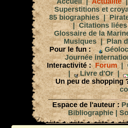
Accueil
|
Actualité
Superstitions et croy
85 biographies
|
Pirat
|
Citations liées
Glossaire de la Marin
Musiques
|
Plan d
Pour le fun :
Géoloc
Journée internation
Interactivité :
Forum
|
|
Livre d'Or
|
Un peu de shopping 
co
Espace de l'auteur :
P
Bibliographie
|
So