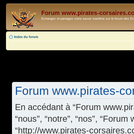
Forum www.pirates-corsaires.c
Echangez et partagez votre savoir maritime sur le forum des 
Index du forum
Forum www.pirates-cors
En accédant à “Forum www.pira
“nous”, “notre”, “nos”, “Forum
“http://www.pirates-corsaires.