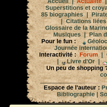
Accueil
|
Actualité
Superstitions et croy
85 biographies
|
Pirat
|
Citations liées
Glossaire de la Marin
Musiques
|
Plan d
Pour le fun :
Géoloc
Journée internation
Interactivité :
Forum
|
|
Livre d'Or
|
Un peu de shopping 
co
Espace de l'auteur :
P
Bibliographie
|
So