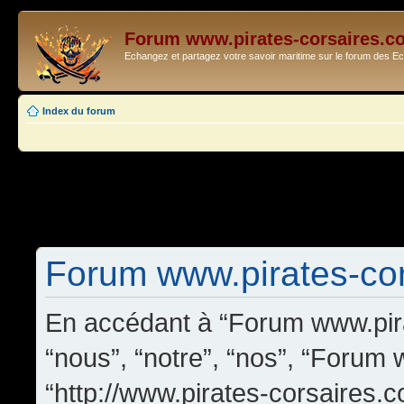
Forum www.pirates-corsaires.c
Echangez et partagez votre savoir maritime sur le forum des 
Index du forum
Forum www.pirates-cors
En accédant à “Forum www.pira
“nous”, “notre”, “nos”, “Forum
“http://www.pirates-corsaires.