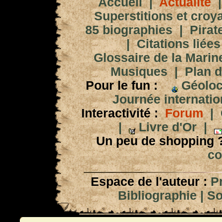
Accueil
|
Actualité
Superstitions et croy
85 biographies
|
Pirat
|
Citations liées
Glossaire de la Marin
Musiques
|
Plan d
Pour le fun :
Géoloc
Journée internation
Interactivité :
Forum
|
|
Livre d'Or
|
Un peu de shopping 
co
Espace de l'auteur :
P
Bibliographie
|
So