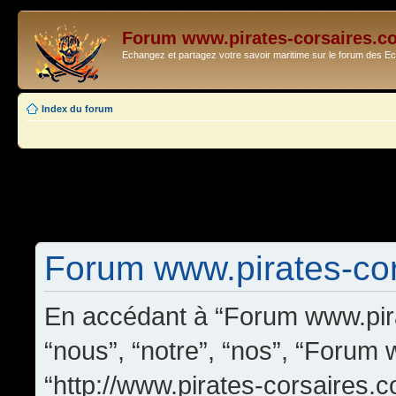
Forum www.pirates-corsaires.c
Echangez et partagez votre savoir maritime sur le forum des 
Index du forum
Forum www.pirates-cors
En accédant à “Forum www.pira
“nous”, “notre”, “nos”, “Forum
“http://www.pirates-corsaires.