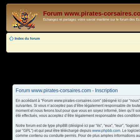
Forum www.pirates-corsaires.c
Echangez et partagez votre savoir maritime sur le forum des 
Index du forum
Forum www.pirates-corsaires.com - Inscription
En accédant à “Forum www.pirates-corsaires.com” (désigné ici par “nous”,
suivantes. Si vous n’acceptez pas d’être légalement responsable de toute
moment et nous ferons tout pour que vous en soyez informé, bien qu’il so
été effectués, vous acceptez d’être légalement responsable des condition
Notre forum est de type phpBB (désigné ici par “ils”, “eux”, “leur”, “logi
par “GPL”) et qui peut être téléchargé depuis
www.phpbb.com
. Le logici
comme contenu ou conduite permis. Pour de plus amples informations au 