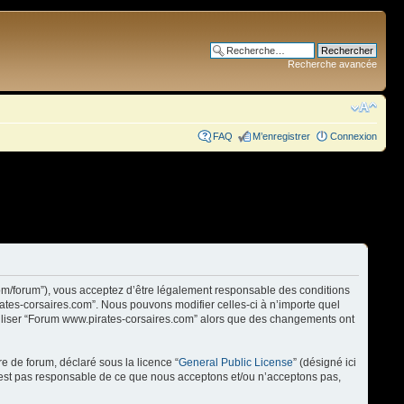
Recherche avancée
FAQ
M’enregistrer
Connexion
com/forum”), vous acceptez d’être légalement responsable des conditions
rates-corsaires.com”. Nous pouvons modifier celles-ci à n’importe quel
utiliser “Forum www.pirates-corsaires.com” alors que des changements ont
re de forum, déclaré sous la licence “
General Public License
” (désigné ici
n’est pas responsable de ce que nous acceptons et/ou n’acceptons pas,