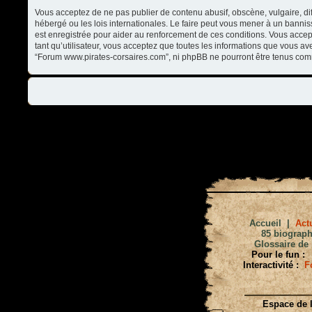
Vous acceptez de ne pas publier de contenu abusif, obscène, vulgaire, di
hébergé ou les lois internationales. Le faire peut vous mener à un banni
est enregistrée pour aider au renforcement de ces conditions. Vous accep
tant qu’utilisateur, vous acceptez que toutes les informations que vous a
“Forum www.pirates-corsaires.com”, ni phpBB ne pourront être tenus com
Accueil
|
Actu
85 biograph
Glossaire de 
Pour le fun :
Interactivité :
F
Espace de l