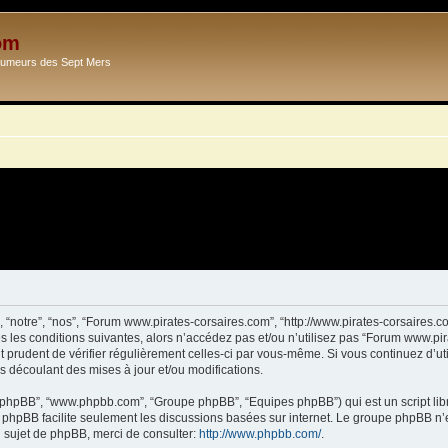
om
Ecumeurs des Sept Mers
 “notre”, “nos”, “Forum www.pirates-corsaires.com”, “http://www.pirates-corsaires.
s les conditions suivantes, alors n’accédez pas et/ou n’utilisez pas “Forum www.pi
it prudent de vérifier régulièrement celles-ci par vous-même. Si vous continuez d’
s découlant des mises à jour et/ou modifications.
ciel phpBB”, “www.phpbb.com”, “Groupe phpBB”, “Equipes phpBB”) qui est un script lib
el phpBB facilite seulement les discussions basées sur internet. Le groupe phpBB 
sujet de phpBB, merci de consulter:
http://www.phpbb.com/
.