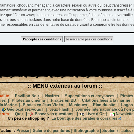
ffamatoire, choquant, menaçant, à caractère sexuel ou autre qui peut transgresser 
ssement immédiat et permanent, avec une notification à votre fournisseur d’accès à 
tez que “Forum www.pirates-corsaires.com” supprime, édite, déplace ou verrouille 
vez entrées soient stockées dans notre base de données. Bien que ces informations 
me responsables en cas de tentative de piratage visant à compromettre les donnée
:: MENU extérieur au forum ::
alité
|
Pavillon Noir
|
Navires
|
Superstitions et croyances
|
Pirates
ies
|
Pirates au cinéma
|
Pirates en BD
|
Citations liées à la marine
la Marine
|
Pirates en Jeux Vidéo
|
Musiques
|
Plan du site
|
Logos
Géolocalisez-vous !
|
Jeux Flash
|
Journée internationale où l'on p
orum
|
Quiz
|
Posez vos questions
|
Livre d'Or
|
Newslette
Un peu de shopping ?
La boutique des pirates & corsaires
'auteur :
Presse
|
Galerie de peintures
|
Bibliographie
|
Soutenir l'auteur