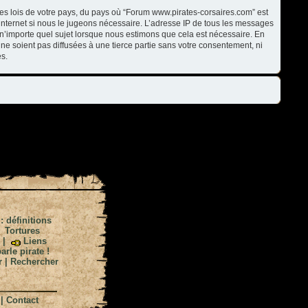
les lois de votre pays, du pays où “Forum www.pirates-corsaires.com” est
internet si nous le jugeons nécessaire. L’adresse IP de tous les messages
n’importe quel sujet lorsque nous estimons que cela est nécessaire. En
ne soient pas diffusées à une tierce partie sans votre consentement, ni
s.
 : définitions
|
Tortures
|
Liens
arle pirate !
r
|
Rechercher
|
Contact