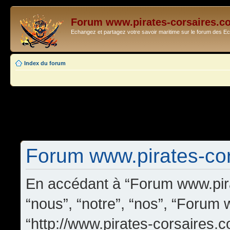
Forum www.pirates-corsaires.c
Echangez et partagez votre savoir maritime sur le forum des 
Index du forum
Forum www.pirates-cors
En accédant à “Forum www.pira
“nous”, “notre”, “nos”, “Forum
“http://www.pirates-corsaires.