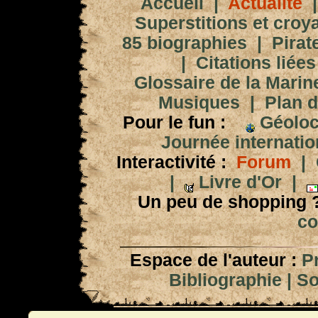
Accueil
|
Actualité
Superstitions et croy
85 biographies
|
Pirat
|
Citations liées
Glossaire de la Marin
Musiques
|
Plan d
Pour le fun :
Géoloc
Journée internation
Interactivité :
Forum
|
|
Livre d'Or
|
Un peu de shopping 
co
Espace de l'auteur :
P
Bibliographie
|
So