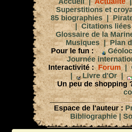
Accueil
|
Actualité
Superstitions et croy
85 biographies
|
Pirat
|
Citations liées
Glossaire de la Marin
Musiques
|
Plan d
Pour le fun :
Géoloc
Journée internation
Interactivité :
Forum
|
|
Livre d'Or
|
Un peu de shopping 
co
Espace de l'auteur :
P
Bibliographie
|
So