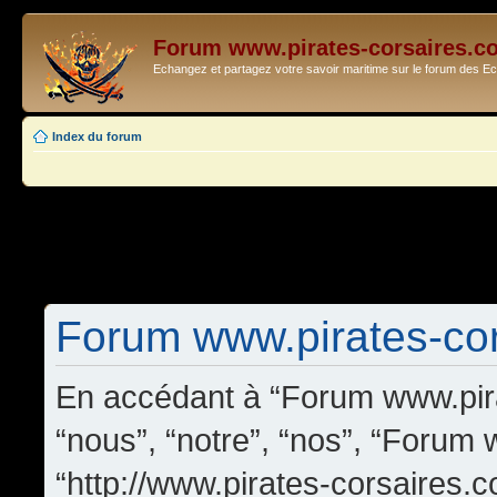
Forum www.pirates-corsaires.c
Echangez et partagez votre savoir maritime sur le forum des 
Index du forum
Forum www.pirates-cors
En accédant à “Forum www.pira
“nous”, “notre”, “nos”, “Forum
“http://www.pirates-corsaires.