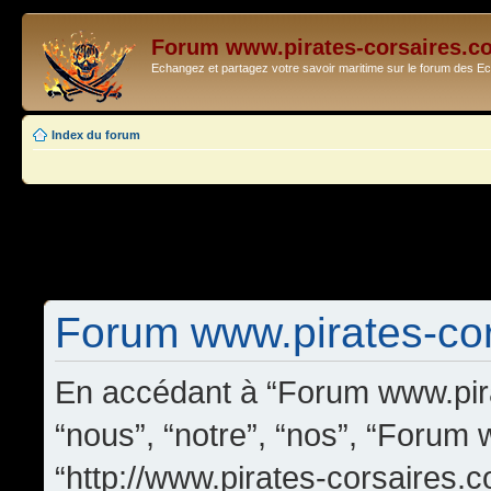
Forum www.pirates-corsaires.c
Echangez et partagez votre savoir maritime sur le forum des 
Index du forum
Forum www.pirates-cors
En accédant à “Forum www.pira
“nous”, “notre”, “nos”, “Forum
“http://www.pirates-corsaires.