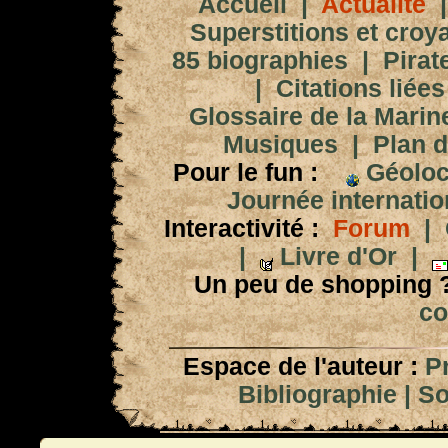
Accueil
|
Actualité
Superstitions et croy
85 biographies
|
Pirat
|
Citations liées
Glossaire de la Marin
Musiques
|
Plan d
Pour le fun :
Géoloc
Journée internation
Interactivité :
Forum
|
|
Livre d'Or
|
Un peu de shopping 
co
Espace de l'auteur :
P
Bibliographie
|
So