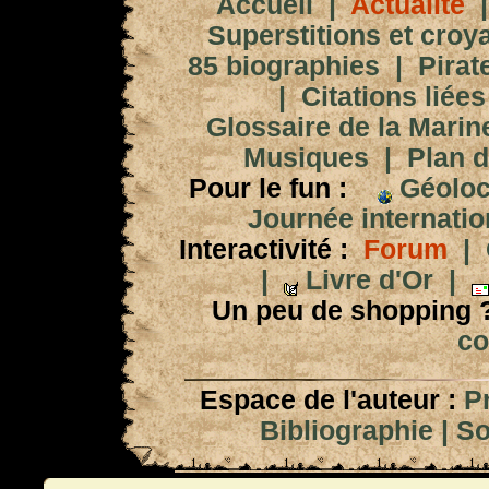
Accueil
|
Actualité
Superstitions et croy
85 biographies
|
Pirat
|
Citations liées
Glossaire de la Marin
Musiques
|
Plan d
Pour le fun :
Géoloc
Journée internation
Interactivité :
Forum
|
|
Livre d'Or
|
Un peu de shopping 
co
Espace de l'auteur :
P
Bibliographie
|
So