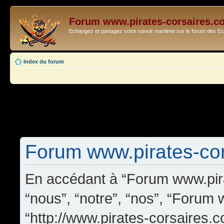
Forum www.pirates-corsaires.c
Echangez et partagez votre savoir maritime sur le forum des 
Index du forum
Forum www.pirates-cors
En accédant à “Forum www.pira
“nous”, “notre”, “nos”, “Forum
“http://www.pirates-corsaires.