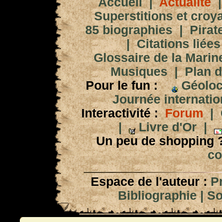
Accueil
|
Actualité
Superstitions et croy
85 biographies
|
Pirat
|
Citations liées
Glossaire de la Marin
Musiques
|
Plan d
Pour le fun :
Géoloc
Journée internation
Interactivité :
Forum
|
|
Livre d'Or
|
Un peu de shopping 
co
Espace de l'auteur :
P
Bibliographie
|
So