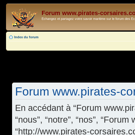
Forum www.pirates-corsaires.c
Echangez et partagez votre savoir maritime sur le forum des 
Index du forum
Forum www.pirates-cors
En accédant à “Forum www.pira
“nous”, “notre”, “nos”, “Forum
“http://www.pirates-corsaires.