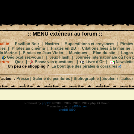
:: MENU extérieur au forum ::
alité
|
Pavillon Noir
|
Navires
|
Superstitions et croyances
|
Pirates
ies
|
Pirates au cinéma
|
Pirates en BD
|
Citations liées à la marine
la Marine
|
Pirates en Jeux Vidéo
|
Musiques
|
Plan du site
|
Logos
Géolocalisez-vous !
|
Jeux Flash
|
Journée internationale où l'on p
orum
|
Quiz
|
Posez vos questions
|
Livre d'Or
|
Newslette
Un peu de shopping ?
La boutique des pirates & corsaires
'auteur :
Presse
|
Galerie de peintures
|
Bibliographie
|
Soutenir l'auteur
Powered by
phpBB
© 2000, 2002, 2005, 2007 phpBB Group
Traduction par:
phpBB-fr.com
phpBB SEO