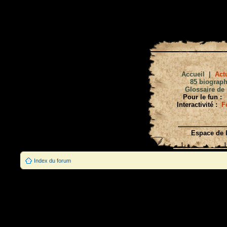
Accueil
|
Actu
85 biograph
Glossaire de 
Pour le fun :
Interactivité :
F
Espace de l
Index du forum