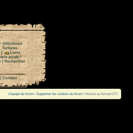
 : définitions
|
Tortures
|
Liens
arle pirate !
r
|
Rechercher
|
Contact
L’équipe du forum
•
Supprimer les cookies du forum
• Heures au format UTC