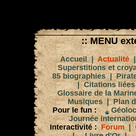
:: MENU exté
Accueil
|
Actualité
Superstitions et croy
85 biographies
|
Pirat
|
Citations liées
Glossaire de la Marin
Musiques
|
Plan d
Pour le fun :
Géoloc
Journée internation
Interactivité :
Forum
|
|
Livre d'Or
|