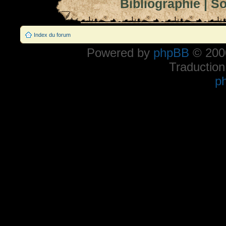
Bibliographie
|
So
Index du forum
Powered by
phpBB
© 2000
Traduction
p