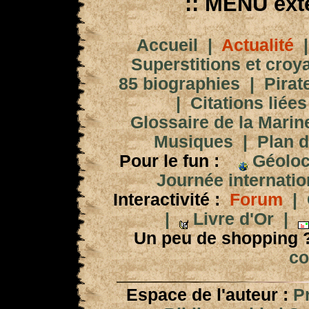
:: MENU exté
Accueil
|
Actualité
Superstitions et croy
85 biographies
|
Pirat
|
Citations liées
Glossaire de la Marin
Musiques
|
Plan d
Pour le fun :
Géoloc
Journée internation
Interactivité :
Forum
|
|
Livre d'Or
|
Un peu de shopping 
co
Espace de l'auteur :
P