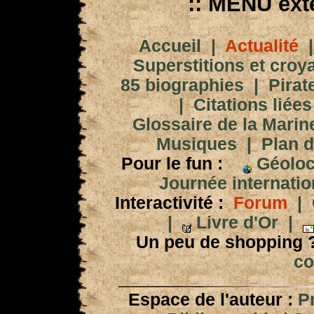
:: MENU exté
Accueil
|
Actualité
Superstitions et croy
85 biographies
|
Pirat
|
Citations liées
Glossaire de la Marin
Musiques
|
Plan d
Pour le fun :
Géoloc
Journée internation
Interactivité :
Forum
|
|
Livre d'Or
|
Un peu de shopping 
co
Espace de l'auteur :
P