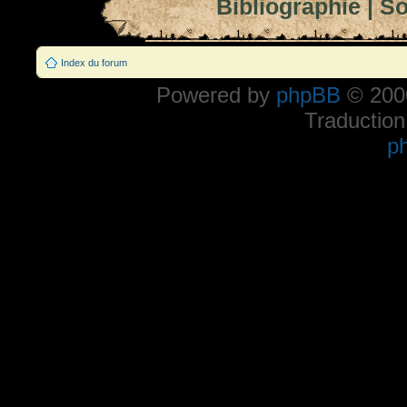
Bibliographie
|
So
Index du forum
Powered by
phpBB
© 2000
Traduction
p