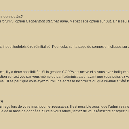
urs connectés?
 forum”, l’option
Cacher mon statut en ligne
. Mettez cette option sur
Oui
ainsi seuls
l peut toutefois être réinitialisé. Pour cela, sur la page de connexion, cliquez sur
ects, il y a deux possibilités. Si la gestion COPPA est active et si vous avez indiqué 
ption soit activée par vous-même ou par l’administrateur avant que vous puissiez vou
il, il se peut que vous ayez fourni une adresse incorrecte ou que l’e-mail ait été tra
?!
reçu lors de votre inscription et réessayez. Il est possible aussi que l’administrate
lle de la base de données. Si cela vous arrive, tentez de vous réinscrire et soyez pl