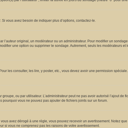
ion(s) par l’utilisateur”, limiter la durée en jours du sondage (mettre “0” pour une d
 Si vous avez besoin de indiquer plus d’options, contactez-le.
l’auteur original, un modérateur ou un administrateur. Pour modifier un sondage,
 modifier une option ou supprimer le sondage. Autrement, seuls les modérateurs et l
Pour les consulter, les lire, y poster, etc., vous devez avoir une permission spécia
ar groupe, ou par utilisateur. L’administrateur peut ne pas avoir autorisé l’ajout de 
s pourquoi vous ne pouvez pas ajouter de fichiers joints sur un forum.
vous avez dérogé à une règle, vous pouvez recevoir un avertissement. Notez que c’
eur si vous ne comprenez pas les raisons de votre avertissement.