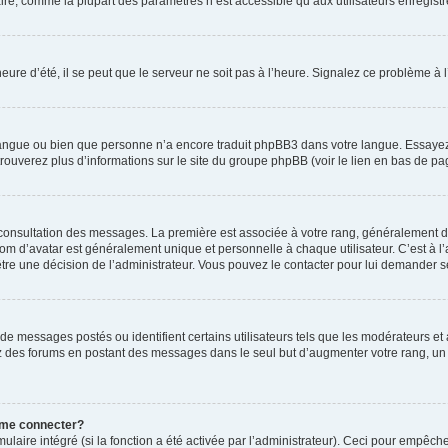
ire, comme la plupart des paramètres n’est accessible qu’aux utilisateurs enregistrés
eure d’été, il se peut que le serveur ne soit pas à l’heure. Signalez ce problème à l
e langue ou bien que personne n’a encore traduit phpBB3 dans votre langue. Essayez 
trouverez plus d’informations sur le site du groupe phpBB (voir le lien en bas de pa
e consultation des messages. La première est associée à votre rang, généralement 
 d’avatar est généralement unique et personnelle à chaque utilisateur. C’est à l’ad
t-être une décision de l’administrateur. Vous pouvez le contacter pour lui demander s
de messages postés ou identifient certains utilisateurs tels que les modérateurs e
busez des forums en postant des messages dans le seul but d’augmenter votre rang, 
 me connecter?
ulaire intégré (si la fonction a été activée par l’administrateur). Ceci pour empêche