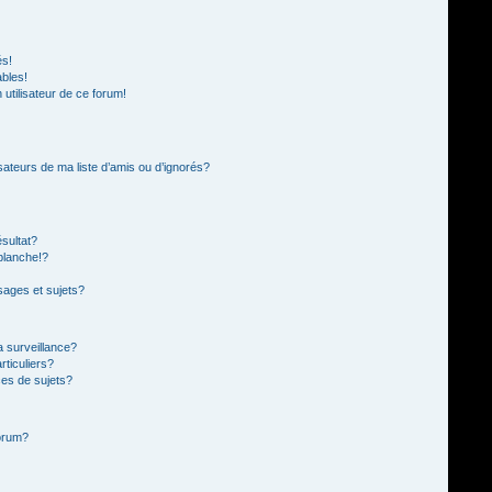
és!
ables!
n utilisateur de ce forum!
sateurs de ma liste d’amis ou d’ignorés?
sultat?
blanche!?
ages et sujets?
la surveillance?
rticuliers?
es de sujets?
forum?