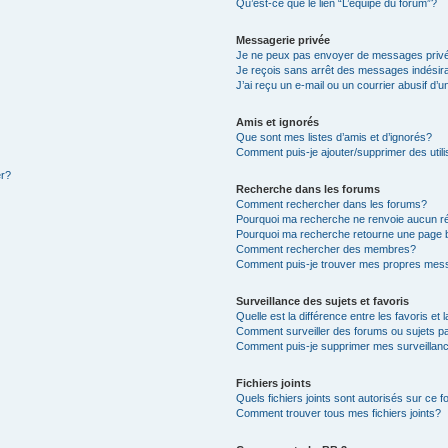
Qu’est-ce que le lien “L’équipe du forum”?
Messagerie privée
Je ne peux pas envoyer de messages priv
Je reçois sans arrêt des messages indésir
J’ai reçu un e-mail ou un courrier abusif d’u
Amis et ignorés
Que sont mes listes d’amis et d’ignorés?
Comment puis-je ajouter/supprimer des utili
er?
Recherche dans les forums
Comment rechercher dans les forums?
Pourquoi ma recherche ne renvoie aucun ré
Pourquoi ma recherche retourne une page 
Comment rechercher des membres?
Comment puis-je trouver mes propres mess
Surveillance des sujets et favoris
Quelle est la différence entre les favoris et 
Comment surveiller des forums ou sujets pa
Comment puis-je supprimer mes surveillanc
Fichiers joints
Quels fichiers joints sont autorisés sur ce 
Comment trouver tous mes fichiers joints?