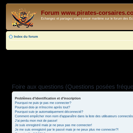
Forum www.pirates-corsaires.c
Echangez et partagez votre savoir maritime sur le forum des 
Index du forum
Foire aux questions (Questions posées fréq
Problèmes d’identification et d’inscription
Pourquoi ne puis-je pas me connecter?
Pourquoi dois-je m’inscrire après tout?
Pourquoi suis-je automatiquement déconnecté?
Comment empêcher mon nom d’apparaître dans la liste des utilisateurs connecté
J’ai perdu mon mot de passe!
Je suis enregistré mais je ne peux pas me connecter!
Je me suis enregistré par le passé mais je ne peux plus me connecter?!