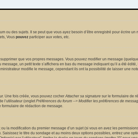
 ou des sujets. Il se peut que vous ayez besoin d’être enregistré pour écrire un 
ets, Vous
pouvez
participer aux votes, etc.
 supprimer que vos propres messages. Vous pouvez modifier un message (quelquefoi
sage, un petit texte s’affichera en bas du message indiquant qu’il a été édité, le 
nistrateur modifie le message, cependant ils ont la possibilité de laisser une note
eur. Une fois créée, vous pouvez cocher
Attacher sa signature
sur le formulaire de r
 l’utilisateur (onglet
Préférences du forum --> Modifier les préférences de messa
 formulaire de rédaction de message.
et ou la modification du premier message d’un sujet (si vous en avez les permissions)
 Saisissez le titre du sondage et au moins deux options possibles, entrez une opt