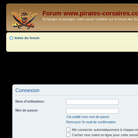
Forum www.pirates-corsaires.c
Echangez et partagez votre savoir maritime sur le forum des 
Index du forum
Connexion
Nom d’utilisateur:
Mot de passe:
J’ai oublié mon mot de passe
Renvoyer l’e-mail de confirmation
Me connecter automatiquement à chaque vis
Cacher mon statut en ligne pour cette sessi