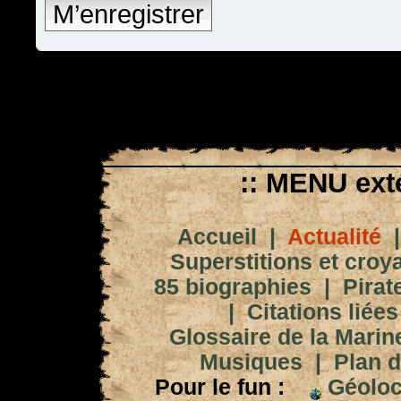
M’enregistrer
:: MENU exté
Accueil
|
Actualité
Superstitions et croy
85 biographies
|
Pirat
|
Citations liées
Glossaire de la Marin
Musiques
|
Plan d
Pour le fun :
Géoloc