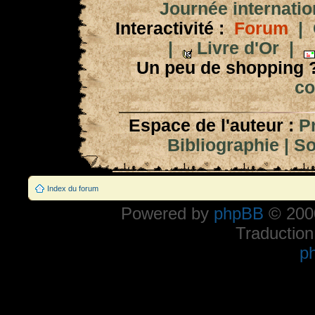
Journée internation
Interactivité :
Forum
|
|
Livre d'Or
|
Un peu de shopping 
co
Espace de l'auteur :
P
Bibliographie
|
So
Index du forum
Powered by
phpBB
© 2000
Traduction
p