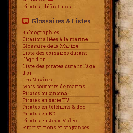
Pirates : définitions
Glossaires & Listes
85 biographies
Citations liées à la marine
Glossaire de la Marine
Liste des corsaires durant
l'âge d'or
Liste des pirates durant l'âge
d'or
Les Navires
Mots courants de marins
Pirates au cinéma
Pirates en série TV
Pirates en téléfilms & doc
Pirates en BD
Pirates en Jeux Vidéo
Superstitions et croyances