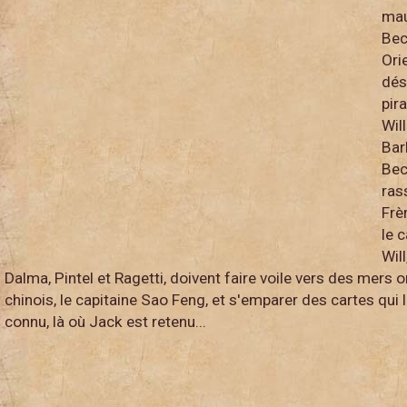
mau
Bec
Ori
dés
pir
Wil
Bar
Bec
ras
Frè
le 
Wil
Dalma, Pintel et Ragetti, doivent faire voile vers des mers o
chinois, le capitaine Sao Feng, et s'emparer des cartes qui
connu, là où Jack est retenu...