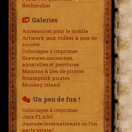
Rechercher
Galeries
Accessoires pour le mobile
Artwork jeux vidéos & jeux de
société
Coloriages à imprimer
Gravures anciennes,
aquarelles et peintures
Maisons & îles de pirates
Steampunk pirates
Monkey Island
Un peu de fun !
Coloriages à imprimer
Jeux FLASH
Journée internationale où l'on
parle pirate !