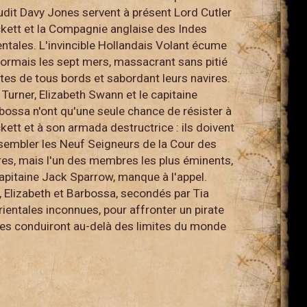
dit Davy Jones servent à présent Lord Cutler
kett et la Compagnie anglaise des Indes
entales. L'invincible Hollandais Volant écume
ormais les sept mers, massacrant sans pitié
ates de tous bords et sabordant leurs navires.
l Turner, Elizabeth Swann et le capitaine
bossa n'ont qu'une seule chance de résister à
kett et à son armada destructrice : ils doivent
sembler les Neuf Seigneurs de la Cour des
res, mais l'un des membres les plus éminents,
capitaine Jack Sparrow, manque à l'appel.
l, Elizabeth et Barbossa, secondés par Tia
rientales inconnues, pour affronter un pirate
 les conduiront au-delà des limites du monde