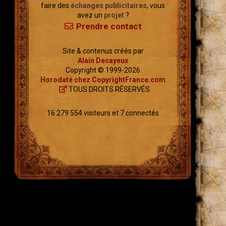
faire des
échanges publicitaires
, vous
avez un
projet
?
Prendre contact
Site & contenus créés par
Alain Decayeux
Copyright © 1999-2026
Horodaté chez CopyrightFrance.com
TOUS DROITS RÉSERVÉS
16 279 554 visiteurs et 7 connectés