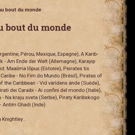
'au bout du monde
'au bout du monde
(Argentine, Pérou, Mexique, Espagne), A Karib-
bik - Am Ende der Welt (Allemagne), Karayip
id: Maailma lõpus (Estonie), Peirates tis
 Caribe - No Fim do Mundo (Brésil), Pirates of
f the Caribbean - Vid världens ände (Suède),
ati dei Caraibi - Ai confini del mondo (Italie),
ba - Na kraju sveta (Serbie), Piraty Karibskogo
- Antim Ghadi (Inde)
Knightley...