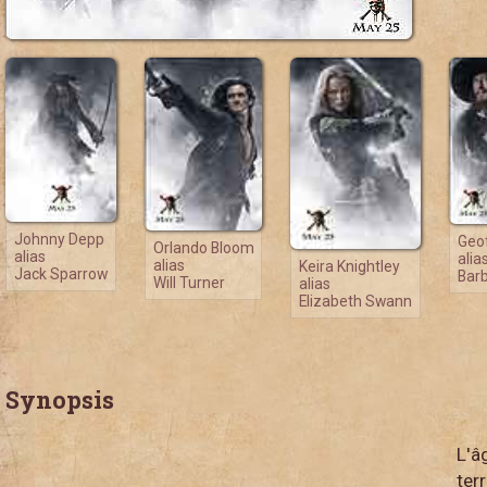
Johnny Depp
Geo
Orlando Bloom
alias
alia
alias
Keira Knightley
Jack Sparrow
Bar
Will Turner
alias
Elizabeth Swann
Synopsis
L'â
ter