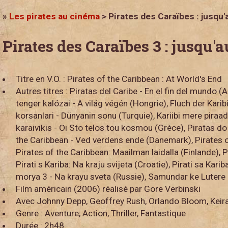
»
Les pirates au cinéma
> Pirates des Caraïbes : jusqu
Pirates des Caraïbes 3 : jusqu
Titre en V.O. : Pirates of the Caribbean : At World's End
Autres titres : Piratas del Caribe - En el fin del mundo 
tenger kalózai - A világ végén (Hongrie), Fluch der Kari
korsanlari - Dünyanin sonu (Turquie), Kariibi mere piraad
karaivikis - Oi Sto telos tou kosmou (Grèce), Piratas do
the Caribbean - Ved verdens ende (Danemark), Pirates o
Pirates of the Caribbean: Maailman laidalla (Finlande), Pir
Pirati s Kariba: Na kraju svijeta (Croatie), Pirati sa Kari
morya 3 - Na krayu sveta (Russie), Samundar ke Lutere 
Film américain (2006) réalisé par Gore Verbinski
Avec Johnny Depp, Geoffrey Rush, Orlando Bloom, Keira 
Genre : Aventure, Action, Thriller, Fantastique
Durée : 2h48