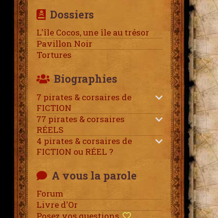
Dossiers
L'île Cocos, une île au trésor
Pavillon Noir
Tortures
Biographies
7 pirates & corsaires de
FICTION
77 pirates & corsaires
RÉELS
4 pirates & corsaires de
FICTION ou RÉEL ?
A vous la parole
Forum
Livre d'Or
Posez vos questions