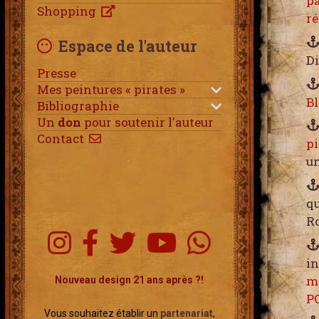
pa
Shopping
ré
Espace de l'auteur
Di
Presse
Mes peintures « pirates »
B
Bibliographie
Un
don
pour soutenir l'auteur
Contact
pi
u
qu
R
in
m
Nouveau design 21 ans après ?!
P
Vous souhaitez établir un
partenariat
,