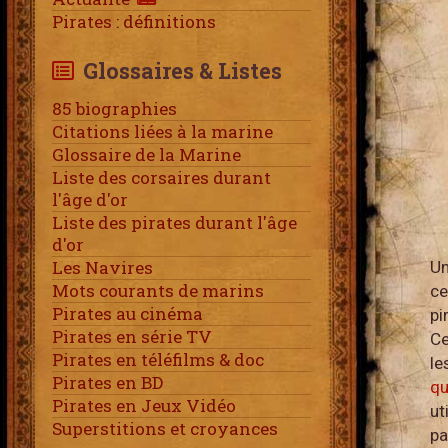
Pirates : définitions
Glossaires & Listes
85 biographies
Citations liées à la marine
Glossaire de la Marine
Liste des corsaires durant
l'âge d'or
Liste des pirates durant l'âge
d'or
Les Navires
Un
Mots courants de marins
ce
Pirates au cinéma
pi
Pirates en série TV
Ce
Pirates en téléfilms & doc
le
Pirates en BD
qu
Pirates en Jeux Vidéo
ut
Superstitions et croyances
pa