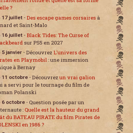
rfaitement ronde et quelle est sa forme
elle ?
Des escape games corsaires
à
17 juillet
-
nard et Saint-Malo
Black Tides: The Curse of
16 juillet
-
lackbeard
sur PS5 en 2027
Découvrez
L'univers des
5 janvier
-
rates en Playmobil
: une immersion
nique à Bernay
Découvrez
un vrai galion
11 octobre
-
i a servi pour le tournage du film de
oman Polanski
Question posée par un
6 octobre
-
ternaute :
Quelle est la hauteur du grand
ât du BATEAU PIRATE du film Pirates de
OLENSKI en 1986 ?