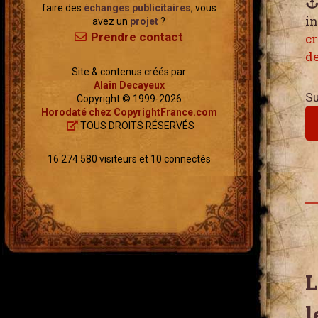
faire des
échanges publicitaires
, vous
in
avez un
projet
?
Prendre contact
cr
de
Site & contenus créés par
Alain Decayeux
Su
Copyright © 1999-2026
Horodaté chez CopyrightFrance.com
TOUS DROITS RÉSERVÉS
16 274 580 visiteurs et 10 connectés
L
l