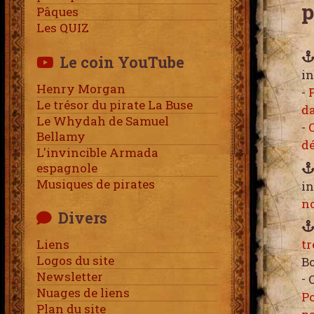
p
Pâques
Les QUIZ
Le coin YouTube
in
Henry Morgan
-
Le trésor du pirate La Buse
da
Le Whydah de Samuel
-
Bellamy
dé
L'invincible Armada
espagnole
Musiques de pirates
in
no
Divers
Liens
tr
Logos du site
B
Newsletter
-
Nuages de liens
Po
Plan du site