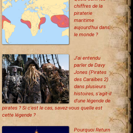
chiffres de la
piraterie
maritime
aujourd'hui dans
le monde ?
J'ai entendu
parler de Davy
Jones (Pirates
des Caraïbes 2)
dans plusieurs
histoires, s'agit-il
d'une légende de
pirates ? Si c'est le cas, savez-vous quelle est
cette légende ?
Pourquoi Return