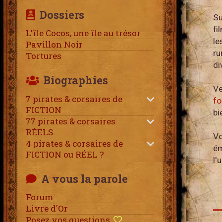
Dossiers
Su
fi
L'île Cocos, une île au trésor
le
Pavillon Noir
ru
Tortures
di
Biographies
Ve
7 pirates & corsaires de
fo
FICTION
bi
77 pirates & corsaires
RÉELS
Vo
4 pirates & corsaires de
ém
FICTION ou RÉEL ?
l'
A vous la parole
Forum
Livre d'Or
Posez vos questions