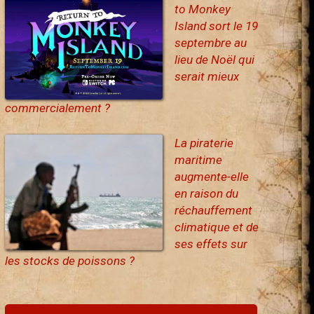
to Monkey
Island sort le 19
septembre au
lieu de Noël qui
serait mieux
commercialement ?
La piraterie
maritime
augmente-elle
en raison du
réchauffement
climatique et de
ses effets sur
les stocks de poissons ?