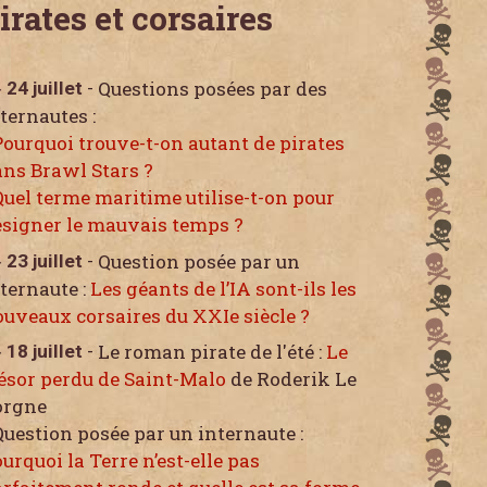
irates et corsaires
Questions posées par des
24 juillet
-
ternautes :
Pourquoi trouve-t-on autant de pirates
ns Brawl Stars ?
Quel terme maritime utilise-t-on pour
signer le mauvais temps ?
Question posée par un
23 juillet
-
ternaute :
Les géants de l’IA sont-ils les
uveaux corsaires du XXIe siècle ?
Le roman pirate de l'été :
Le
18 juillet
-
ésor perdu de Saint-Malo
de Roderik Le
orgne
Question posée par un internaute :
urquoi la Terre n’est-elle pas