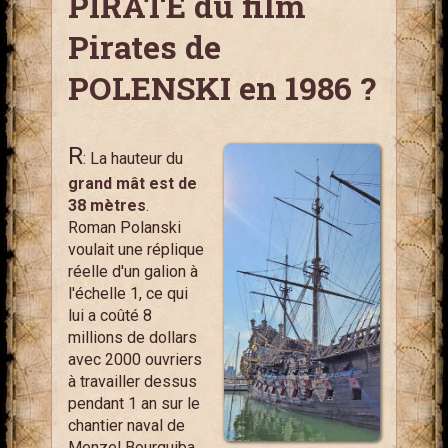
PIRATE du film
Pirates de
POLENSKI en 1986 ?
R
:
La hauteur du
grand mât est de
38 mètres
.
Roman Polanski
voulait une réplique
réelle d'un galion à
l'échelle 1, ce qui
lui a coûté 8
millions de dollars
avec 2000 ouvriers
à travailler dessus
pendant 1 an sur le
chantier naval de
Menzel Bourguiba