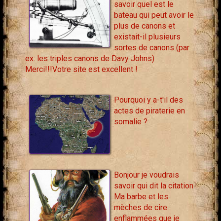
savoir quel est le
bateau qui peut avoir le
plus de canons et
existait-il plusieurs
sortes de canons (par
ex: les triples canons de Davy Johns)
Merci!!!Votre site est excellent !
Pourquoi y a-t'il des
actes de piraterie en
somalie ?
Bonjour je voudrais
savoir qui dit la citation
Ma barbe et les
mèches de cire
enflammées que je