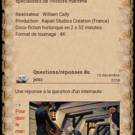
spécialistes de l'histoire maritime.
Réalisateur : William Cally
Production : Kapali Studios Création (France)
Docu-fiction historique en 2 x 52 minutes.
Format de tournage : 4K
Questions/réponses du
15 décembre
jour
2018
Une réponse à la question d'un internaute :
- «
Pour
quoi
le
mari